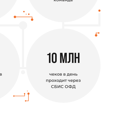
10
МЛН
в
чеков в день
проходит через
СБИС ОФД