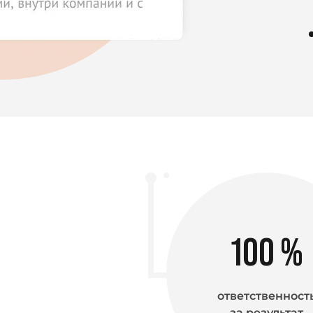
100
%
ответственност
за результат