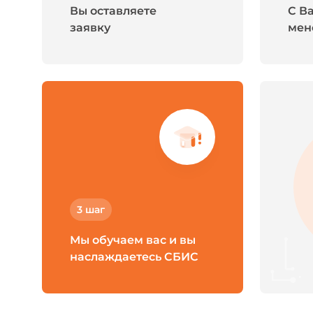
Вы оставляете
С В
заявку
мен
3 шаг
Мы обучаем вас и вы
наслаждаетесь СБИС