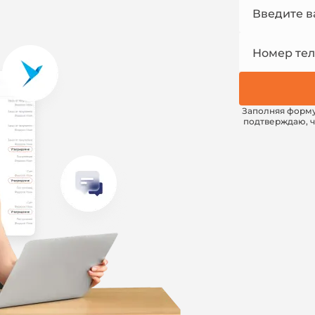
Номер
Введите в
e-mail
Номер те
Заполняя форм
подтверждаю, ч