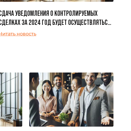
СДАЧА УВЕДОМЛЕНИЯ О КОНТРОЛИРУЕМЫХ
СДЕЛКАХ ЗА 2024 ГОД БУДЕТ ОСУЩЕСТВЛЯТЬСЯ
ПО НОВОЙ ФОРМЕ
Читать новость