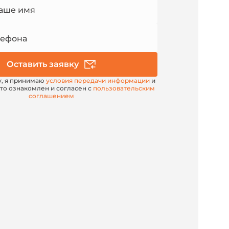
аше имя
лефона
Оставить заявку
у, я принимаю
условия передачи информации
и
то ознакомлен и согласен с
пользовательским
соглашением