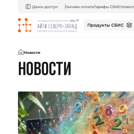
Демо-доступ
Онлайн оплата
Тарифы СБИС
Новос
Продукты СБИС
Главная
Новости
НОВОСТИ