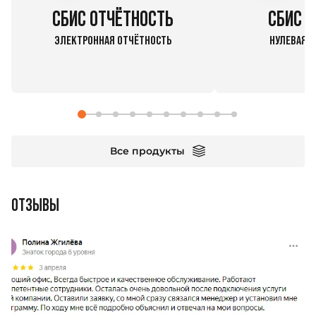
СБИС ОТЧЁТНОСТЬ
СБИС Н
ЭЛЕКТРОННАЯ ОТЧЁТНОСТЬ
НУЛЕВАЯ О
Все продукты
ОТЗЫВЫ