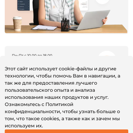
Пн-Пт с 10.00 до 18.00
8 (800) 600-11-96
Этот сайт использует cookie-файлы и другие
технологии, чтобы помочь Вам в навигации, а
так же для предоставления лучшего
Email
пользовательского опыта и анализа
support@it-nw.ru
использования наших продуктов и услуг.
Ознакомьтесь с
Политикой
конфиденциальности
, чтобы узнать больше о
Whatsapp
том, что такое cookies, а также как и зачем мы
Написать нам
используем их.