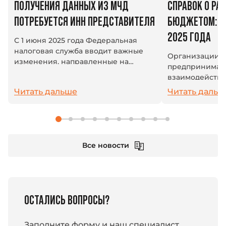
ПОЛУЧЕНИЯ ДАННЫХ ИЗ МЧД
СПРАВОК О РАС
ПОТРЕБУЕТСЯ ИНН ПРЕДСТАВИТЕЛЯ
БЮДЖЕТОМ: ИЗ
2025 ГОДА
С 1 июня 2025 года Федеральная
налоговая служба вводит важные
Организации 
изменения, направленные на
предпринимат
повышение защиты персональных
взаимодейству
данных, содержащихся в полном
системой: плат
Читать дальше
Читать дальш
тексте машиночитаемой
взносы и друг
доверенности (МЧД). Теперь...
платежи. В усл
единый налогов
Все новости
ОСТАЛИСЬ ВОПРОСЫ?
Заполните форму и наш специалист