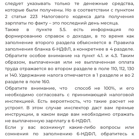
следует указывать только те денежные средства,
которые были получены. Но в соответствии с пунктом
2 статьи 223 Налогового кодекса дата получения
Номер телефона
Номер телефона
зарплаты по факту – это последний день месяца.
Также в пункте 5.5. есть информация по
Номер
Номер
Оставить заявку
Оставить заявку
формированию справок о доходах, в то время как
e-mail
e-mail
Заполняя форму, я принимаю
Заполняя форму, я принимаю
условия передачи
условия передачи
заполнение второго раздела объясняется в Правила
информации
информации
и подтверждаю, что ознакомлен и согласен с
и подтверждаю, что ознакомлен и согласен с
заполнения бланка 6-НДФЛ, а конкретнее в 4 разделе.
пользовательским соглашением
пользовательским соглашением
Обратите особое внимание на пункт 4.1. и 4.3. Таким
образом, выплаченная или не выплаченная оплата
труда отражается во втором разделе в поле 110, 112, 130
и 140. Удержание налога отмечается в 1 разделе и во 2
разделе в поле 160.
Обратите внимание, что способ не 100%, и его
необходимо согласовать с принимающей налоговой
инспекцией. Есть вероятность, что такие расчет не
устроят. В этом случае инспектор даст вам прямые
инструкции, в каком виде вам необходимо отражать
не выплаченную зарплату в 6-НДФЛ.
Если у вас возникнут какие-либо вопросы или
сомнения по заполнению 6-НДФЛ, обратитесь к