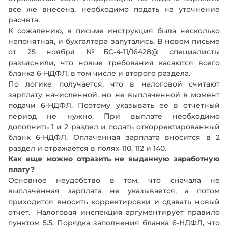
все же внесена, необходимо подать на уточнение
расчета.
К сожалению, в письме инструкция была несколько
непонятная, и бухгалтера запутались. В новом письме
от 25 ноября №БС-4-11/16428@ специалисты
разъяснили, что новые требования касаются всего
бланка 6-НДФЛ, в том числе и второго раздела.
По логике получается, что в налоговой считают
зарплату начисленной, но не выплаченной в момент
подачи 6-НДФЛ. Поэтому указывать ее в отчетный
период не нужно. При выплате необходимо
дополнить 1 и 2 раздел и подать откорректированный
бланк 6-НДФЛ. Оплаченная зарплата вносится в 2
раздел и отражается в полях 110, 112 и 140.
Как еще можно отразить не выданную заработную
плату?
Основное неудобство в том, что сначала не
выплаченная зарплата не указывается, а потом
приходится вносить корректировки и сдавать новый
отчет. Налоговая инспекция аргументирует правило
пунктом 5.5. Порядка заполнения бланка 6-НДФЛ, что
Введите ваше имя
Введите ваше имя