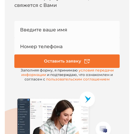
USB-HID, USB-COM или RS-232.
свяжется с Вами
Номер
Введите ваше имя
e-mail
Номер телефона
Оставить заявку
Заполняя форму, я принимаю
условия передачи
информации
и подтверждаю, что ознакомлен и
согласен с
пользовательским соглашением