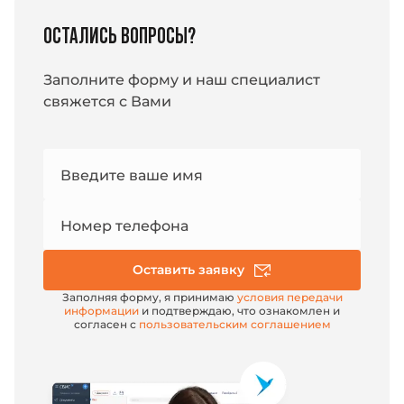
и работы с документами. Устройство
использоваться для
считывает коды со сложных
ОСТАЛИСЬ ВОПРОСЫ?
поверхностей, имеет корпус из АВС
пластика и поликарбоната, размером
170х95х70 мм и весом 162 грамма. Класс
Заполните форму и наш специалист
защиты: IP 54. Подключение через
USB-HID, USB-COM или RS-232.
свяжется с Вами
Номер
Введите ваше имя
e-mail
Номер телефона
Оставить заявку
Заполняя форму, я принимаю
условия передачи
информации
и подтверждаю, что ознакомлен и
согласен с
пользовательским соглашением