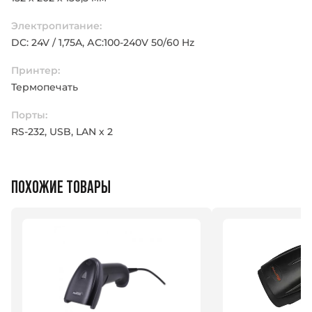
Электропитание:
DC: 24V / 1,75A, АС:100-240V 50/60 Hz
Принтер:
Термопечать
Порты:
RS-232, USB, LAN х 2
ПОХОЖИЕ ТОВАРЫ
Введите ваше имя
Введите ваше имя
Номер телефона
Номер телефона
Номер
Номер
Оставить заявку
Оставить заявку