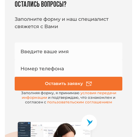
ОСТАЛИСЬ ВОПРОСЫ?
поверхностей, имеет корпус из АВС
пластика и поликарбоната, размером
170х95х70 мм и весом 162 грамма. Класс
Заполните форму и наш специалист
защиты: IP 54. Подключение через
USB-HID, USB-COM или RS-232.
свяжется с Вами
Номер
Введите ваше имя
e-mail
Номер телефона
Оставить заявку
Заполняя форму, я принимаю
условия передачи
информации
и подтверждаю, что ознакомлен и
согласен с
пользовательским соглашением