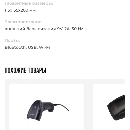
Габаритные размеры:
115x135x200 мм
Электропитание:
внешний блок питания 9V, 2A, 50 Hz
Порты:
Bluetooth, USB, Wi-Fi
ПОХОЖИЕ ТОВАРЫ
Введите ваше имя
Введите ваше имя
Номер телефона
Номер телефона
Номер
Номер
Оставить заявку
Оставить заявку