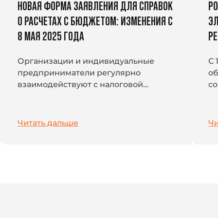
НОВАЯ ФОРМА ЗАЯВЛЕНИЯ ДЛЯ СПРАВОК
РО
О РАСЧЕТАХ С БЮДЖЕТОМ: ИЗМЕНЕНИЯ С
ЭЛ
8 МАЯ 2025 ГОДА
Р
Организации и индивидуальные
С 
предприниматели регулярно
об
взаимодействуют с налоговой
со
системой: платят налоги, страховые
ос
взносы и другие обязательные
го
платежи. В условиях перехода на
на
Читать дальше
Чи
единый налоговый...