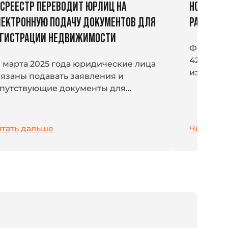
СРЕЕСТР ПЕРЕВОДИТ ЮРЛИЦ НА
НОВЫЕ Ш
ЕКТРОННУЮ ПОДАЧУ ДОКУМЕНТОВ ДЛЯ
РАБОТЕ 
ЕГИСТРАЦИИ НЕДВИЖИМОСТИ
Федераль
420-ФЗ 
1 марта 2025 года юридические лица
изменени
язаны подавать заявления и
30 мая 2
путствующие документы для
новые ш
уществления кадастрового учета и
отсутств
сударственной регистрации прав
Роскомна
 объекты недвижимости...
тать дальше
Читать 