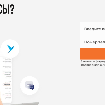
СЫ?
Номер
Введите в
e-mail
Номер те
Заполняя форм
подтверждаю, ч