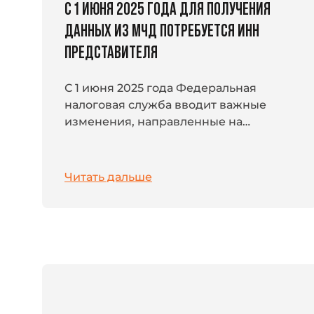
С 1 ИЮНЯ 2025 ГОДА ДЛЯ ПОЛУЧЕНИЯ
ДАННЫХ ИЗ МЧД ПОТРЕБУЕТСЯ ИНН
ПРЕДСТАВИТЕЛЯ
С 1 июня 2025 года Федеральная
налоговая служба вводит важные
изменения, направленные на
повышение защиты персональных
данных, содержащихся в полном
тексте машиночитаемой
Читать дальше
доверенности (МЧД). Теперь...