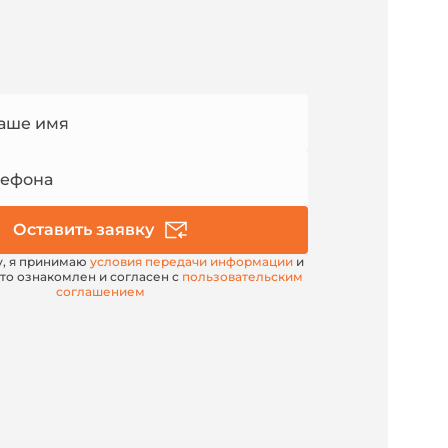
аше имя
лефона
Оставить заявку
у, я принимаю
условия передачи информации
и
то ознакомлен и согласен с
пользовательским
соглашением