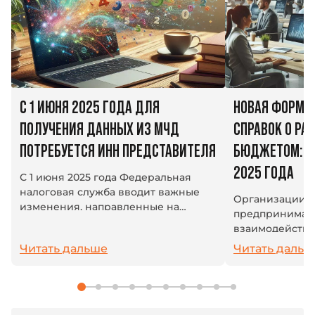
С 1 ИЮНЯ 2025 ГОДА ДЛЯ
НОВАЯ ФОРМА
ПОЛУЧЕНИЯ ДАННЫХ ИЗ МЧД
СПРАВОК О РАС
ПОТРЕБУЕТСЯ ИНН ПРЕДСТАВИТЕЛЯ
БЮДЖЕТОМ: ИЗ
2025 ГОДА
С 1 июня 2025 года Федеральная
налоговая служба вводит важные
Организации 
изменения, направленные на
предпринимат
повышение защиты персональных
взаимодейству
данных, содержащихся в полном
системой: плат
Читать дальше
Читать дальш
тексте машиночитаемой
взносы и друг
доверенности (МЧД). Теперь...
платежи. В усл
единый налогов