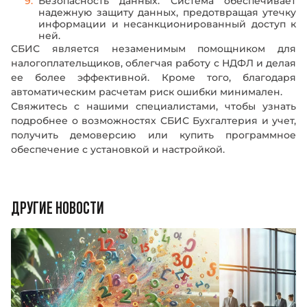
Безопасность данных. Система обеспечивает
информации
информации
и подтверждаю, что ознакомлен и согласен с
и подтверждаю, что ознакомлен и согласен с
надежную защиту данных, предотвращая утечку
пользовательским соглашением
пользовательским соглашением
информации и несанкционированный доступ к
ней.
СБИС является незаменимым помощником для
налогоплательщиков, облегчая работу с НДФЛ и делая
ее более эффективной. Кроме того, благодаря
автоматическим расчетам риск ошибки минимален.
Свяжитесь с нашими специалистами, чтобы узнать
подробнее о возможностях СБИС Бухгалтерия и учет,
получить демоверсию или купить программное
обеспечение с установкой и настройкой.
ДРУГИЕ НОВОСТИ