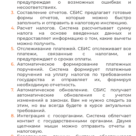
предупреждая о возможных ошибках и
несоответствиях.
Составление отчетов. СБИС предлагает готовые
формы отчетов, которые можно быстро
заполнить и отправить в налоговую инспекцию.
Расчет налогов. Система рассчитывает сумму
налога на основе введенных данных и
предоставляет информацию о том, какие вычеты
можно получить.
Отслеживание платежей. СБИС отслеживает все
платежи, связанные с налогами, и
предупреждает о сроках оплаты.
Автоматическое формирование платежных
поручений. Система формирует платежные
поручения на уплату налогов по требованиям
государства и отправляет их, формируя
необходимую отчетность.
Автоматическое обновление. СБИС получает
Введите ваше имя
Введите ваше имя
автоматические обновления с учетом
изменений в законах. Вам не нужно следить за
этим, но вы всегда будете в курсе актуальных
требований.
Номер телефона
Номер телефона
Интеграция с госорганами. Система облегчает
контакт с государственными органами. Двумя
Номер
Номер
Оставить заявку
Оставить заявку
щелчками мыши можно отправить отчеты в
e-mail
e-mail
налоговую.
Заполняя форму, я принимаю
Заполняя форму, я принимаю
условия передачи
условия передачи