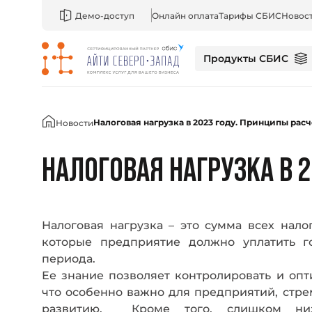
Демо-доступ
Онлайн оплата
Тарифы СБИС
Новос
Продукты СБИС
Главная
Налоговая нагрузка в 2023 году. Принципы расч
Новости
НАЛОГОВАЯ НАГРУЗКА В 
Налоговая нагрузка – это сумма всех нало
которые предприятие должно уплатить г
периода.
Ее знание позволяет контролировать и опт
что особенно важно для предприятий, стре
развитию. Кроме того, слишком низк