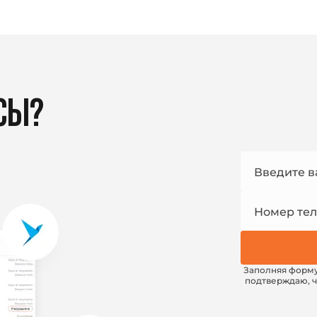
СЫ?
Номер
Введите в
e-mail
Номер те
Заполняя форм
подтверждаю, ч