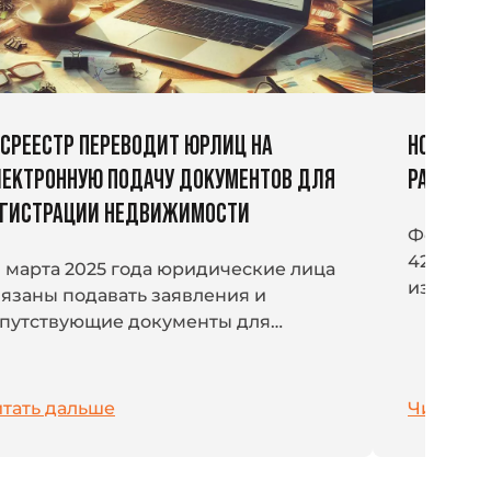
СРЕЕСТР ПЕРЕВОДИТ ЮРЛИЦ НА
НОВЫЕ Ш
ЕКТРОННУЮ ПОДАЧУ ДОКУМЕНТОВ ДЛЯ
РАБОТЕ 
ЕГИСТРАЦИИ НЕДВИЖИМОСТИ
Федераль
420-ФЗ 
1 марта 2025 года юридические лица
изменени
язаны подавать заявления и
30 мая 2
путствующие документы для
новые ш
уществления кадастрового учета и
отсутств
сударственной регистрации прав
Роскомна
 объекты недвижимости...
тать дальше
Читать 