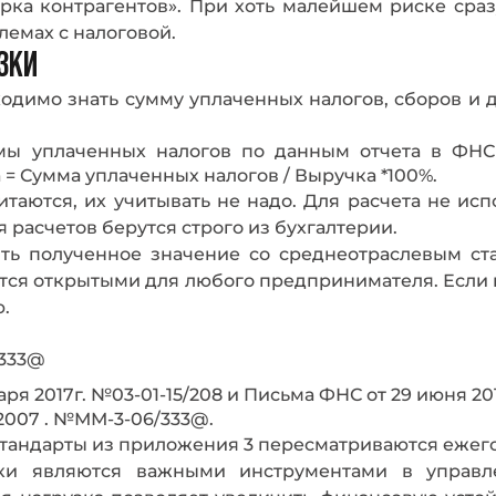
ерка контрагентов». При хоть малейшем риске ср
лемах с налоговой.
ЗКИ
ходимо знать сумму уплаченных налогов, сборов и д
мы уплаченных налогов по данным отчета в ФНС
 = Сумма уплаченных налогов / Выручка *100%.
таются, их учитывать не надо. Для расчета не ис
 расчетов берутся строго из бухгалтерии.
ить полученное значение со среднеотраслевым с
тся открытыми для любого предпринимателя. Если п
.
/333@
ря 2017г. №03-01-15/208 и Письма ФНС от 29 июня 20
2007 . №ММ-3-06/333@.
стандарты из приложения 3 пересматриваются ежег
зки являются важными инструментами в управл