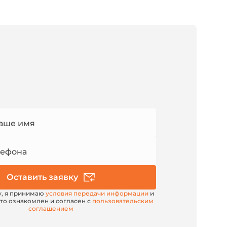
аше имя
лефона
Оставить заявку
у, я принимаю
условия передачи информации
и
то ознакомлен и согласен с
пользовательским
соглашением