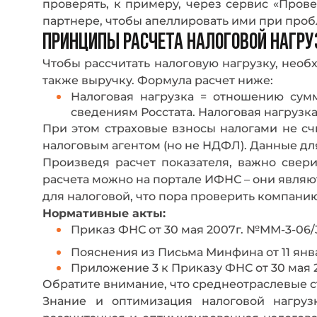
проверять, к примеру, через сервис «Пров
партнере, чтобы апеллировать ими при проб
ПРИНЦИПЫ РАСЧЕТА НАЛОГОВОЙ НАГРУ
Чтобы рассчитать налоговую нагрузку, необ
также выручку. Формула расчет ниже:
Налоговая нагрузка = отношению сум
сведениям Росстата. Налоговая нагрузка
При этом страховые взносы налогами не счи
налоговым агентом (но не НДФЛ). Данные для
Произведя расчет показателя, важно свер
расчета можно на портале ИФНС – они являю
для налоговой, что пора проверить компанию
Нормативные акты:
Приказ ФНС от 30 мая 2007г. №ММ-3-06
Пояснения из Письма Минфина от 11 янва
Приложение 3 к Приказу ФНС от 30 мая 
Обратите внимание, что среднеотраслевые 
Знание и оптимизация налоговой нагру