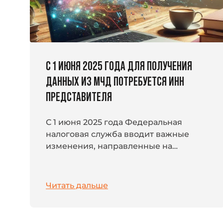
С 1 ИЮНЯ 2025 ГОДА ДЛЯ ПОЛУЧЕНИЯ
ДАННЫХ ИЗ МЧД ПОТРЕБУЕТСЯ ИНН
ПРЕДСТАВИТЕЛЯ
С 1 июня 2025 года Федеральная
налоговая служба вводит важные
изменения, направленные на
повышение защиты персональных
данных, содержащихся в полном
тексте машиночитаемой
Читать дальше
доверенности (МЧД). Теперь...