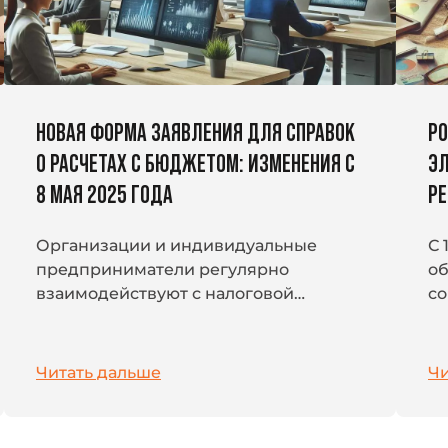
e-mail
e-mail
Заполняя форму, я принимаю
Заполняя форму, я принимаю
условия передачи информации
условия передачи информации
и
и
подтверждаю, что ознакомлен и согласен с
подтверждаю, что ознакомлен и согласен с
пользовательским
пользовательским
соглашением
соглашением
НОВАЯ ФОРМА ЗАЯВЛЕНИЯ ДЛЯ СПРАВОК
РО
О РАСЧЕТАХ С БЮДЖЕТОМ: ИЗМЕНЕНИЯ С
ЭЛ
8 МАЯ 2025 ГОДА
Р
Организации и индивидуальные
С 
предприниматели регулярно
об
взаимодействуют с налоговой
со
системой: платят налоги, страховые
ос
взносы и другие обязательные
го
платежи. В условиях перехода на
на
Читать дальше
Чи
единый налоговый...