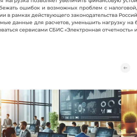
я нагрузка позволяет увеличить финансовую устой
збежать ошибок и возможных проблем с налоговой,
ии в рамках действующего законодательства Росси
имые данные для расчетов, уменьшить нагрузку на 
оваться сервисами СБИС «Электронная отчетность» и
Введите ваше имя
Введите ваше имя
Номер телефона
Номер телефона
Номер
Номер
Оставить заявку
Оставить заявку