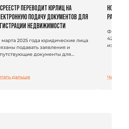
СРЕЕСТР ПЕРЕВОДИТ ЮРЛИЦ НА
НОВЫЕ Ш
ЕКТРОННУЮ ПОДАЧУ ДОКУМЕНТОВ ДЛЯ
РАБОТЕ 
ЕГИСТРАЦИИ НЕДВИЖИМОСТИ
Федераль
420-ФЗ 
1 марта 2025 года юридические лица
изменени
язаны подавать заявления и
30 мая 2
путствующие документы для
новые ш
уществления кадастрового учета и
отсутств
сударственной регистрации прав
Роскомна
 объекты недвижимости...
тать дальше
Читать 