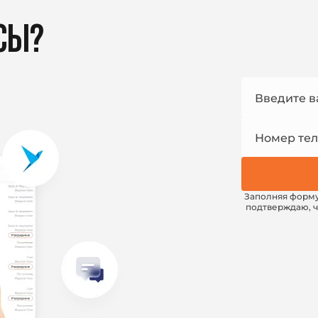
СЫ?
Номер
Введите в
e-mail
Номер те
Заполняя форм
подтверждаю, ч