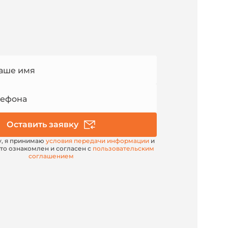
аше имя
лефона
Оставить заявку
у, я принимаю
условия передачи информации
и
то ознакомлен и согласен с
пользовательским
соглашением