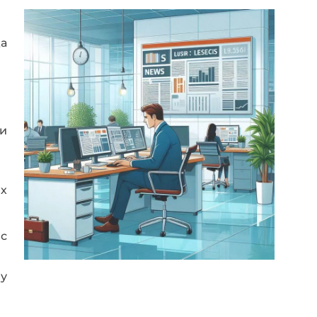
да
 и
х
 с
 у