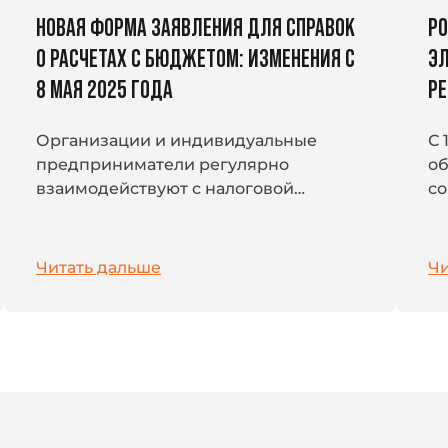
НОВАЯ ФОРМА ЗАЯВЛЕНИЯ ДЛЯ СПРАВОК
РО
О РАСЧЕТАХ С БЮДЖЕТОМ: ИЗМЕНЕНИЯ С
ЭЛ
8 МАЯ 2025 ГОДА
Р
Организации и индивидуальные
С 
предприниматели регулярно
об
взаимодействуют с налоговой
со
системой: платят налоги, страховые
ос
взносы и другие обязательные
го
платежи. В условиях перехода на
на
Читать дальше
Чи
единый налоговый...