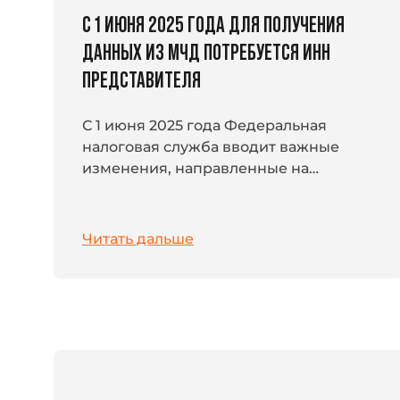
С 1 ИЮНЯ 2025 ГОДА ДЛЯ ПОЛУЧЕНИЯ
ДАННЫХ ИЗ МЧД ПОТРЕБУЕТСЯ ИНН
ПРЕДСТАВИТЕЛЯ
С 1 июня 2025 года Федеральная
налоговая служба вводит важные
изменения, направленные на
повышение защиты персональных
данных, содержащихся в полном
тексте машиночитаемой
Читать дальше
доверенности (МЧД). Теперь...