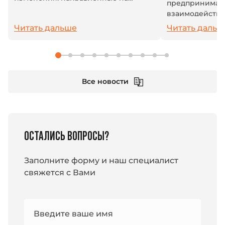
предпринимат
повышение защиты персональных
взаимодейству
данных, содержащихся в полном
системой: плат
Читать дальше
Читать дальш
тексте машиночитаемой
взносы и друг
доверенности (МЧД). Теперь...
платежи. В усл
единый налогов
Все новости
ОСТАЛИСЬ ВОПРОСЫ?
Заполните форму и наш специалист
свяжется с Вами
Номер
Введите ваше имя
e-mail