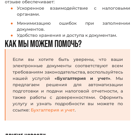
отзыве обеспечивает:
Ускоренное взаимодействие с налоговыми
органами.
Минимизацию ошибок при заполнении
документов.
Удобство хранения и доступа к документам.
КАК МЫ МОЖЕМ ПОМОЧЬ?
Введите ваше имя
Введите ваше имя
Если вы хотите быть уверены, что ваши
Номер телефона
Номер телефона
электронные документы соответствуют всем
требованиям законодательства, воспользуйтесь
нашей услугой
«Бухгалтерия и учет»
. Мы
Номер
Номер
Оставить заявку
Оставить заявку
e-mail
e-mail
предлагаем решения для автоматизации
Заполняя форму, я принимаю
Заполняя форму, я принимаю
условия передачи
условия передачи
подготовки и подачи налоговой отчетности, а
информации
информации
и подтверждаю, что ознакомлен и согласен с
и подтверждаю, что ознакомлен и согласен с
также работы с доверенностями. Оформить
пользовательским соглашением
пользовательским соглашением
услугу и узнать подробности вы можете по
ссылке:
Бухгалтерия и учет
.