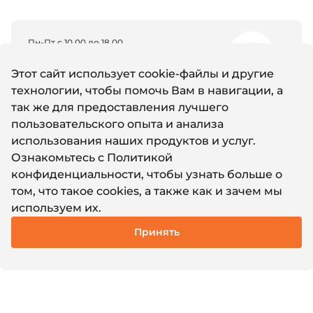
Пн-Пт с 10.00 до 18.00
8 (800) 600-11-96
Этот сайт использует cookie-файлы и другие
технологии, чтобы помочь Вам в навигации, а
так же для предоставления лучшего
Email
пользовательского опыта и анализа
support@it-nw.ru
использования наших продуктов и услуг.
Ознакомьтесь с
Политикой
конфиденциальности
, чтобы узнать больше о
Whatsapp
том, что такое cookies, а также как и зачем мы
Написать нам
используем их.
Принять
© 2011-2024 Айти Северо-Запад
Политика конфиденциальности