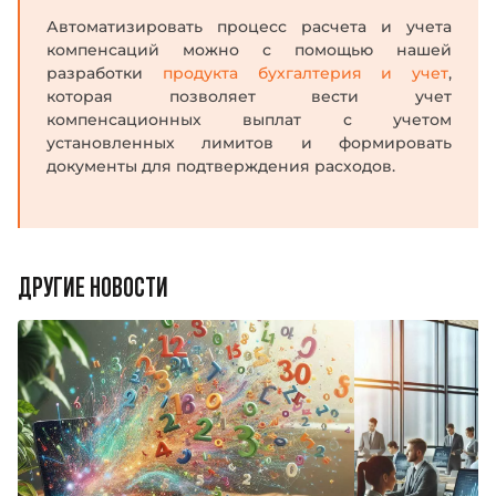
Автоматизировать процесс расчета и учета
компенсаций можно с помощью нашей
Введите ваше имя
Введите ваше имя
разработки
продукта бухгалтерия и учет
,
которая позволяет вести учет
компенсационных выплат с учетом
Номер телефона
Номер телефона
установленных лимитов и формировать
документы для подтверждения расходов.
Номер
Номер
Оставить заявку
Оставить заявку
e-mail
e-mail
Заполняя форму, я принимаю
Заполняя форму, я принимаю
условия передачи
условия передачи
информации
информации
и подтверждаю, что ознакомлен и согласен с
и подтверждаю, что ознакомлен и согласен с
пользовательским соглашением
пользовательским соглашением
ДРУГИЕ НОВОСТИ