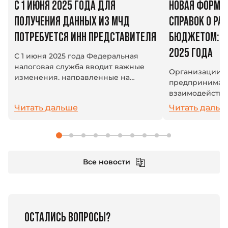
С 1 ИЮНЯ 2025 ГОДА ДЛЯ
НОВАЯ ФОРМА
ПОЛУЧЕНИЯ ДАННЫХ ИЗ МЧД
СПРАВОК О РАС
ПОТРЕБУЕТСЯ ИНН ПРЕДСТАВИТЕЛЯ
БЮДЖЕТОМ: ИЗ
2025 ГОДА
С 1 июня 2025 года Федеральная
налоговая служба вводит важные
Организации 
изменения, направленные на
предпринимат
повышение защиты персональных
взаимодейству
данных, содержащихся в полном
системой: плат
Читать дальше
Читать дальш
тексте машиночитаемой
взносы и друг
доверенности (МЧД). Теперь...
платежи. В усл
единый налогов
Все новости
ОСТАЛИСЬ ВОПРОСЫ?