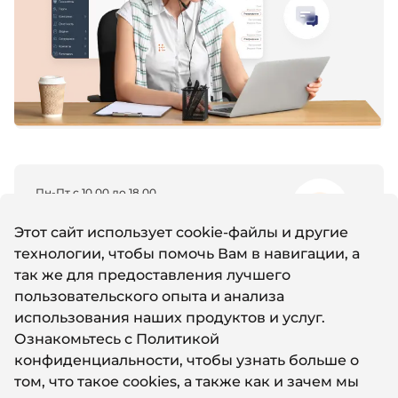
Пн-Пт с 10.00 до 18.00
8 (800) 600-11-96
Этот сайт использует cookie-файлы и другие
технологии, чтобы помочь Вам в навигации, а
так же для предоставления лучшего
Email
пользовательского опыта и анализа
support@it-nw.ru
использования наших продуктов и услуг.
Ознакомьтесь с
Политикой
конфиденциальности
, чтобы узнать больше о
Whatsapp
том, что такое cookies, а также как и зачем мы