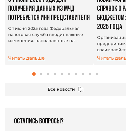
ПОЛУЧЕНИЯ ДАННЫХ ИЗ МЧД
СПРАВОК О РАС
ПОТРЕБУЕТСЯ ИНН ПРЕДСТАВИТЕЛЯ
БЮДЖЕТОМ: ИЗ
2025 ГОДА
С 1 июня 2025 года Федеральная
налоговая служба вводит важные
Организации 
изменения, направленные на
предпринимат
повышение защиты персональных
взаимодейству
данных, содержащихся в полном
системой: плат
Читать дальше
Читать дальш
тексте машиночитаемой
взносы и друг
доверенности (МЧД). Теперь...
платежи. В усл
единый налогов
Все новости
ОСТАЛИСЬ ВОПРОСЫ?