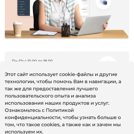
Пн-Пт с 10.00 до 18.00
8 (800) 600-11-96
Этот сайт использует cookie-файлы и другие
технологии, чтобы помочь Вам в навигации, а
так же для предоставления лучшего
Email
пользовательского опыта и анализа
support@it-nw.ru
использования наших продуктов и услуг.
Ознакомьтесь с
Политикой
конфиденциальности
, чтобы узнать больше о
Whatsapp
том, что такое cookies, а также как и зачем мы
Написать нам
используем их.