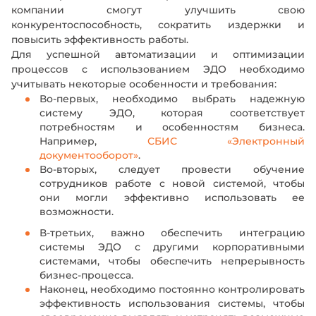
Введите ваше имя
Введите ваше имя
компании смогут улучшить свою
конкурентоспособность, сократить издержки и
повысить эффективность работы.
Номер телефона
Номер телефона
Для успешной автоматизации и оптимизации
процессов с использованием ЭДО необходимо
Номер
Номер
Оставить заявку
Оставить заявку
учитывать некоторые особенности и требования:
e-mail
e-mail
Во-первых, необходимо выбрать надежную
Заполняя форму, я принимаю
Заполняя форму, я принимаю
условия передачи
условия передачи
информации
информации
и подтверждаю, что ознакомлен и согласен с
и подтверждаю, что ознакомлен и согласен с
систему ЭДО, которая соответствует
пользовательским соглашением
пользовательским соглашением
потребностям и особенностям бизнеса.
Например,
СБИС «Электронный
документооборот»
.
Во-вторых, следует провести обучение
сотрудников работе с новой системой, чтобы
они могли эффективно использовать ее
возможности.
В-третьих, важно обеспечить интеграцию
системы ЭДО с другими корпоративными
системами, чтобы обеспечить непрерывность
бизнес-процесса.
Наконец, необходимо постоянно контролировать
эффективность использования системы, чтобы