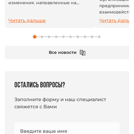
изменения, направленные на
предпринимат
повышение защиты персональных
взаимодейству
данных, содержащихся в полном
системой: плат
Читать дальше
Читать дальш
тексте машиночитаемой
взносы и друг
доверенности (МЧД). Теперь...
платежи. В усл
единый налогов
Все новости
ОСТАЛИСЬ ВОПРОСЫ?
Заполните форму и наш специалист
свяжется с Вами
Номер
Введите ваше имя
e-mail